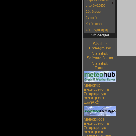
απο SV2BZQ
Σύνδεσμοι
Σχετικά
Κατάσταση
Χάρτoγράφηση
Σύνδεσμοι
Weather
Underground
Meteohub
Software Forum
Meteohub
Forum
Meteohub
Εγκατάσταση &
Σετάρισμα για
metar.gr στα
Ελληνικά
Meteobridge
Εγκατάσταση &
Σετάρισμα για
metar.gr και