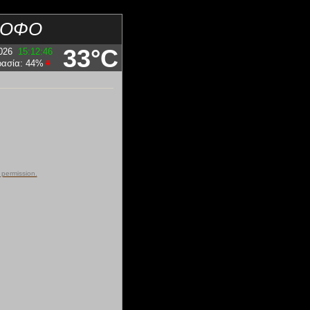
ΛΟΦΟ
33°C
026
15:12:46
ρασία:
44
%
 permission.