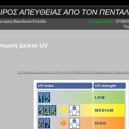
ΑΙΡΟΣ ΑΠΕΥΘΕΙΑΣ ΑΠΟ ΤΟΝ ΠΕΝΤΑ
εντρική Μακεδονία-Ελλάδα
Ενημερώθηκε
:
07/08/2
Υγ
νωση Δείκτη UV
UV forecast courtesy of and Copyright © KNMI/ESA (http://www.temis.nl/). Used with