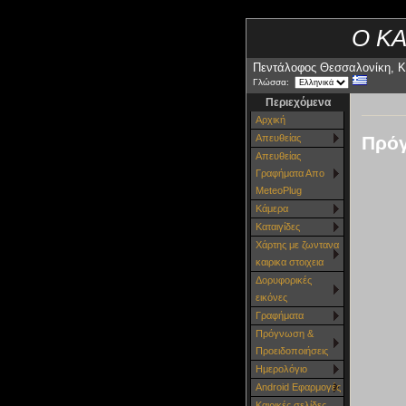
Ο Κ
Πεντάλοφος Θεσσαλονίκη, Κ
Γλώσσα:
Περιεχόμενα
Αρχική
Πρόγ
Απευθείας
Απευθείας
Γραφήματα Απο
MeteoPlug
Κάμερα
Καταιγίδες
Χάρτης με ζωντανα
καιρικα στοιχεια
Δορυφορικές
εικόνες
Γραφήματα
Πρόγνωση &
Προειδοποιήσεις
Ημερολόγιο
Android Εφαρμογές
Καιρικές σελίδες