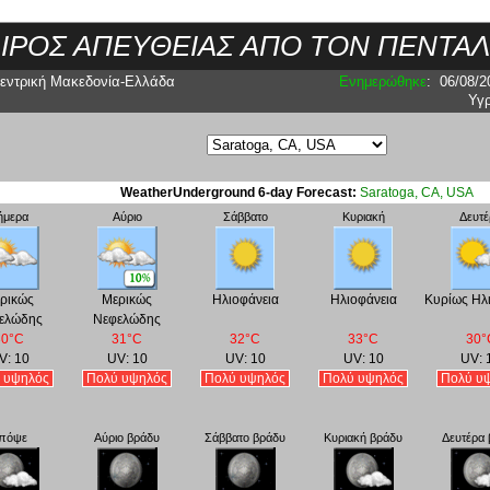
ΑΙΡΟΣ ΑΠΕΥΘΕΙΑΣ ΑΠΟ ΤΟΝ ΠΕΝΤΑ
εντρική Μακεδονία-Ελλάδα
Ενημερώθηκε
:
06/08/2
Υγ
WeatherUnderground 6-day Forecast:
Saratoga, CA, USA
ήμερα
Αύριο
Σάββατο
Κυριακή
Δευτέ
ρικώς
Μερικώς
Ηλιοφάνεια
Ηλιοφάνεια
Κυρίως Ηλ
ελώδης
Νεφελώδης
30°C
31°C
32°C
33°C
30°
V: 10
UV: 10
UV: 10
UV: 10
UV: 
 υψηλός
Πολύ υψηλός
Πολύ υψηλός
Πολύ υψηλός
Πολύ υ
πόψε
Αύριο βράδυ
Σάββατο βράδυ
Κυριακή βράδυ
Δευτέρα 