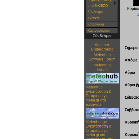
απο SV2BZQ
Κυρίω
Σύνδεσμοι
Σχετικά
Κατάσταση
Χάρτoγράφηση
Σύνδεσμοι
Weather
Σήμερα
Underground
Meteohub
Software Forum
Απόψε
Meteohub
Forum
Αύριο
Αύριο β
Meteohub
Εγκατάσταση &
Σετάρισμα για
Σάββατ
metar.gr στα
Ελληνικά
Σάββατο
Meteobridge
Κυριακ
Εγκατάσταση &
Σετάρισμα για
Κυριακή
metar.gr και