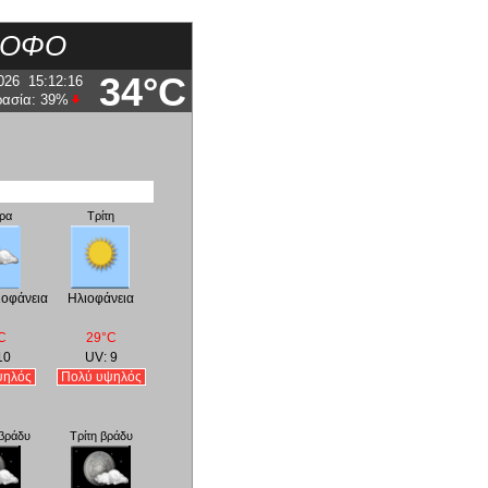
ΛΟΦΟ
34°C
026
15:12:16
ρασία:
39
%
ρα
Τρίτη
ιοφάνεια
Ηλιοφάνεια
C
29°C
10
UV: 9
ψηλός
Πολύ υψηλός
βράδυ
Τρίτη βράδυ