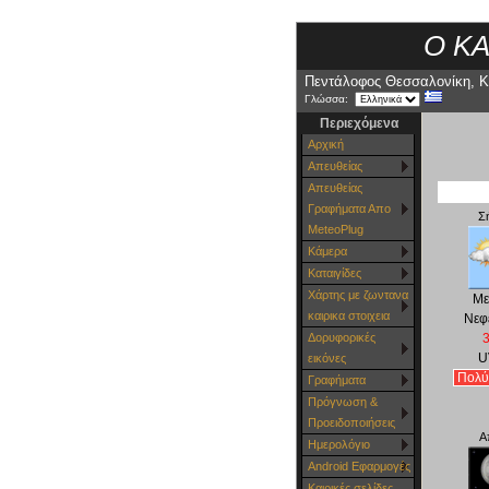
Ο Κ
Πεντάλοφος Θεσσαλονίκη, Κ
Γλώσσα:
Περιεχόμενα
Αρχική
Απευθείας
Απευθείας
Γραφήματα Απο
Σ
MeteoPlug
Κάμερα
Καταιγίδες
Χάρτης με ζωντανα
Με
καιρικα στοιχεια
Νεφ
Δορυφορικές
U
εικόνες
Πολύ
Γραφήματα
Πρόγνωση &
Προειδοποιήσεις
Α
Ημερολόγιο
Android Εφαρμογές
Καιρικές σελίδες