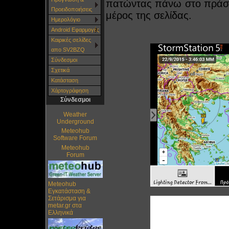
πατώντας πάνω στο πράσι
Προειδοποιήσεις
μέρος της σελίδας.
Ημερολόγιο
Android Εφαρμογές
Καιρικές σελίδες
απο SV2BZQ
Σύνδεσμοι
Σχετικά
Κατάσταση
Χάρτoγράφηση
Σύνδεσμοι
Weather
Underground
Meteohub
Software Forum
Meteohub
Forum
Meteohub
Εγκατάσταση &
Σετάρισμα για
metar.gr στα
Ελληνικά