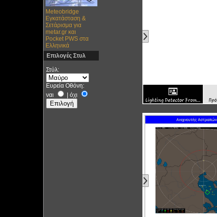
Meteobridge
Εγκατάσταση &
Σετάρισμα για
metar.gr και
Pocket PWS στα
Ελληνικά
Επιλογές Στυλ
Στύλ:
Ευρεία Οθόνη:
ναι
|
όχι