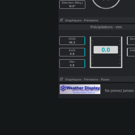
Direction (Moy.)
N 0°
Graphiques
- Prévisions
Précipitations - mm
2026
Der
46.2
0.0
Août
Int
0.8
Hier
0.8
Graphiques
- Prévisions
- Radar
Ne prenez jamais 