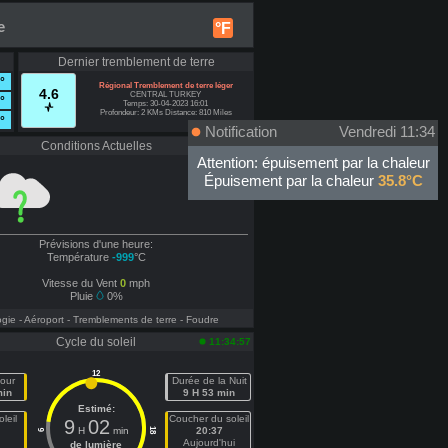
e
°F
Dernier tremblement de terre
°
Régional Tremblement de terre léger
4.6
CENTRAL TURKEY
°
Temps: 30-04-2023 16:01
Profondeur: 2 KMs Distance: 810 Miles
°
Notification
Vendredi 11:34
Conditions Actuelles
Hors ligne
Attention: épuisement par la chaleur
Épuisement par la chaleur
35.8°C
Prévisions d'une heure:
Température
-999
°C
Vitesse du Vent
0
mph
Pluie
0%
ogie
- Aéroport
- Tremblements de terre
- Foudre
Cycle du soleil
11:34:57
12
our
Durée de la Nuit
min
9 H 53 min
Estimé:
leil
Coucher du soleil
9
02
H
min
20:37
18
6
n
Aujourd'hui
de lumière