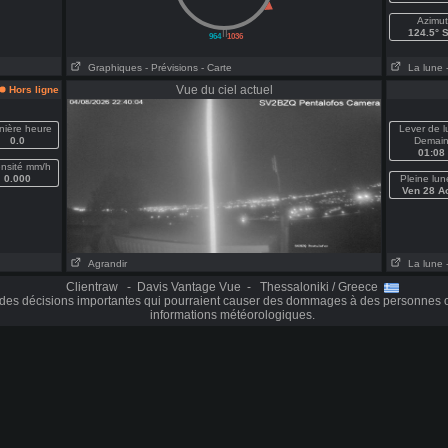
Azimut
||
124.5° 
964
1036
Graphiques
- Prévisions
- Carte
La lune
Vue du ciel actuel
Hors ligne
nière heure
Lever de 
0.0
Demai
01:08
ensité mm/h
0.000
Pleine lun
Ven 28 A
Agrandir
La lune
Clientraw - Davis Vantage Vue - Thessaloniki / Greece
des décisions importantes qui pourraient causer des dommages à des personnes o
informations météorologiques.