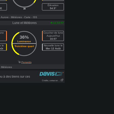
Élévation
SE
54.5°
24
- Aurore
- Météores
- Carte
- ISS
Lune et Météores
11:34:57
lune
Coucher de lune
n
Aujourd'hui
36%
16:07
Luminance
e le
Nouvelle lune le
Troisième quart
oût
Mer 12 Août
Perseids
- Météores
u à des biens sur ces
Crédits, contact et . . .