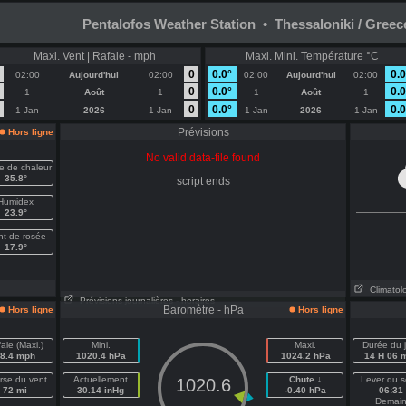
Pentalofos Weather Station • Thessaloniki / Greec
Maxi. Vent | Rafale - mph
Maxi. Mini. Température °C
0
0.0°
0.0
02:00
Aujourd'hui
02:00
02:00
Aujourd'hui
02:00
0
0.0°
0.0
1
Août
1
1
Août
1
0
0.0°
0.0
1 Jan
2026
1 Jan
1 Jan
2026
1 Jan
Prévisions
Hors ligne
No valid data-file found
ce de chaleur
35.8°
script ends
Humidex
23.9°
nt de rosée
17.9°
Climatol
Prévisions journalières
- horaires
Baromètre - hPa
Hors ligne
Hors ligne
ale (Maxi.)
Mini.
Maxi.
Durée du j
8.4 mph
1020.4 hPa
1024.2 hPa
14 H 06 
rse du vent
Actuellement
Chute ↓
Lever du so
1020.6
72 mi
30.14 inHg
-0.40 hPa
06:31
Demai