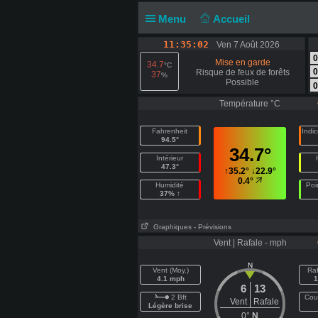
Menu
Accueil
11:35:03
Ven 7 Août 2026
0
Mise en garde
34.7
°C
0
Risque de feux de forêts
37
%
Possible
0
Température °C
Fahrenheit
Indi
94.5°
34.7°
Intérieur
47.3°
↑
35.2°
↓
22.9°
0.4°
Humidité
Poi
37% ↑
Graphiques
- Prévisions
Vent | Rafale - mph
N
Vent (Moy.)
Raf
4.1 mph
1
6
13
2 Bft
Cou
Vent
Rafale
Légère brise
0°
N