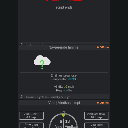
No valid data-file found
script ends
Daglig
- Hver time
Nåværende himmel
Offline
En times prognose:
Temperatur
-999
°C
Vindfart
0
mph
Regn
0%
Historie
- Flyplass
- Jordskjelv
- Lyn
Vind | Vindkast - mpt
Offline
N
Vind (Snitt )
Vindkast (Max)
4.1 mpt
18.4 mpt
6
13
2 Bft
Vind bort
Vind
Vindkast