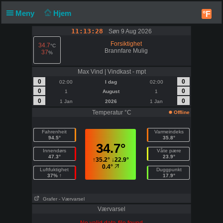
Meny
Hjem
°F
11:13:29
Søn 9 Aug 2026
Forsiktighet
34.7
°C
Brannfare Mulig
37
%
Melding
Søndag 11:13
Max Vind | Vindkast - mpt
0
0
02:00
I dag
02:00
35.8°C
0
0
1
August
1
0
0
1 Jan
2026
1 Jan
Temperatur °C
Offline
Fahrenheit
Varmeindeks
94.5°
35.8°
34.7°
Innendørs
Våte pære
47.3°
23.9°
↑
35.2°
↓
22.9°
0.4°
Luftfuktighet
Duggpunkt
37% ↑
17.9°
Grafer
- Værvarsel
Værvarsel