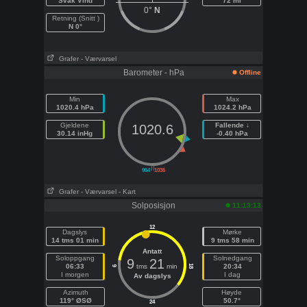
Svak Vind
72 mi
0°
N
Retning (Snitt )
N 0°
Grafer
- Værvarsel
Barometer - hPa
Offline
Min
Max
1020.4 hPa
1024.2 hPa
Gjeldene
Fallende ↓
1020.6
30.14 inHg
-0.40 hPa
||
964
1036
Grafer
- Værvarsel
- Kart
Solposisjon
11:13:13
12
Dagslys
Mørke
14 tms 01 min
9 tms 58 min
Antatt
Soloppgang
Solnedgang
9
21
06:33
tms
min
20:34
18
6
I morgen
I dag
Av dagslys
Azimuth
Høyde
119° ØSØ
50.7°
24