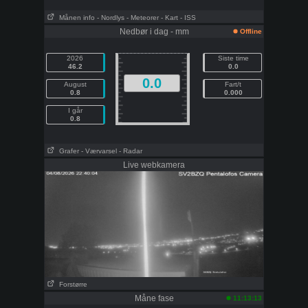
Månen info
- Nordlys
- Meteorer
- Kart
- ISS
Nedbør i dag - mm
Offline
2026
Siste time
46.2
0.0
0.0
August
Fart/t
0.8
0.000
I går
0.8
Grafer
- Værvarsel
- Radar
Live webkamera
Forstørre
Måne fase
11:13:13