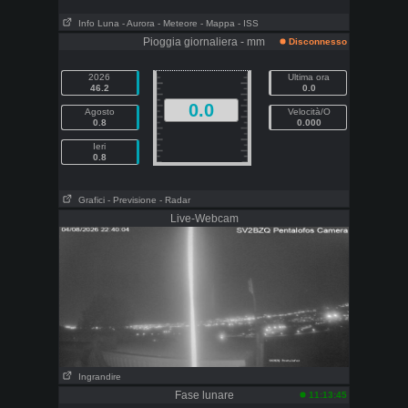
Info Luna
- Aurora
- Meteore
- Mappa
- ISS
Pioggia giornaliera - mm
Disconnesso
2026
Ultima ora
46.2
0.0
0.0
Agosto
Velocità/O
0.8
0.000
Ieri
0.8
Grafici
- Previsione
- Radar
Live-Webcam
Ingrandire
Fase lunare
11:13:45