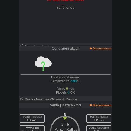
No valid data-file found
script ends
Giornaliero
- Ogni ora
Condizioni attuali
Disconnesso
Previsione di un'ora:
Temperatura
-999
°C
Vento
0
m/s
Pioggia
0%
Storia
- Aeroporto
- Terremoti
- Fulmine
Vento | Raffica - m/s
Disconnesso
N
Vento (Media)
Raffica (Max)
1.9 m/s
8.2 m/s
3
6
2 Bft
Vento eseguito
Vento
Raffica