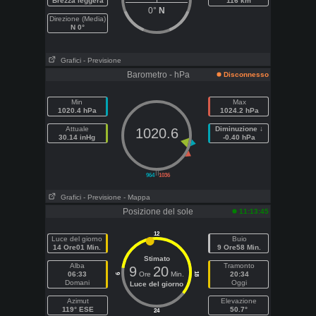
Brezza leggera
116 km
0°
N
Direzione (Media)
N 0°
Grafici
- Previsione
Barometro - hPa
Disconnesso
Min
Max
1020.4 hPa
1024.2 hPa
Attuale
Diminuzione ↓
1020.6
30.14 inHg
-0.40 hPa
||
964
1036
Grafici
- Previsione
- Mappa
Posizione del sole
11:13:45
12
Luce del giorno
Buio
14 Ore01 Min.
9 Ore58 Min.
Stimato
Alba
Tramonto
9
20
06:33
Ore
Min.
20:34
18
6
Domani
Oggi
Luce del giorno
Azimut
Elevazione
119° ESE
50.7°
24