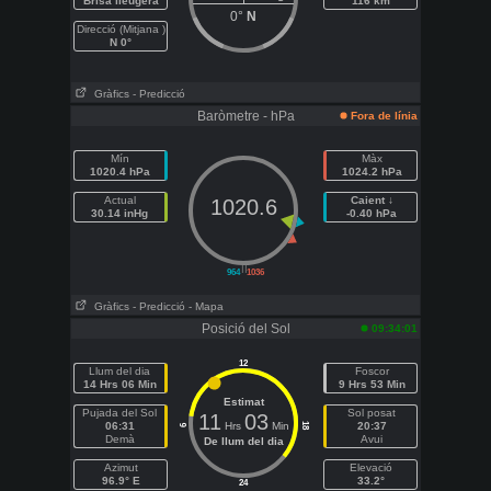
Brisa lleugera
116 km
0°
N
Direcció (Mitjana )
N 0°
Gràfics
- Predicció
Baròmetre - hPa
Fora de línia
Mín
Màx
1020.4 hPa
1024.2 hPa
Actual
Caient ↓
1020.6
30.14 inHg
-0.40 hPa
||
964
1036
Gràfics
- Predicció
- Mapa
Posició del Sol
09:34:01
12
Llum del dia
Foscor
14 Hrs 06 Min
9 Hrs 53 Min
Estimat
Pujada del Sol
Sol posat
11
03
06:31
Hrs
Min
20:37
18
6
Demà
Avui
De llum del dia
Azimut
Elevació
96.9° E
33.2°
24