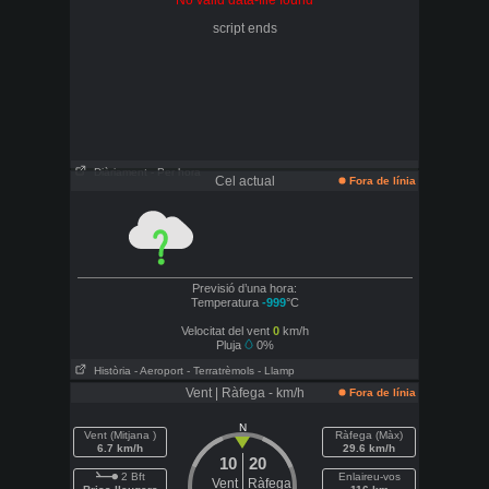
No valid data-file found
script ends
Diàriament
- Per hora
Cel actual
Fora de línia
Previsió d’una hora:
Temperatura
-999
°C
Velocitat del vent
0
km/h
Pluja
0%
Història
- Aeroport
- Terratrèmols
- Llamp
Vent | Ràfega - km/h
Fora de línia
N
Vent (Mitjana )
Ràfega (Màx)
6.7 km/h
29.6 km/h
10
20
2 Bft
Enlaireu-vos
Vent
Ràfega