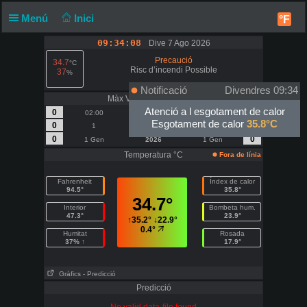
Menú
Inici
°F
09:34:08
Dive 7 Ago 2026
Precaució
34.7
°C
Risc d’incendi Possible
37
%
Notificació
Divendres 09:34
Màx Vent | Ràfega - km/h
Atenció a l esgotament de calor
0
0
02:00
Avui
02:00
Esgotament de calor
35.8°C
0
0
1
Agost
1
0
0
1 Gen
2026
1 Gen
Temperatura °C
Fora de línia
Fahrenheit
Índex de calor
94.5°
35.8°
34.7°
Interior
Bombeta hum.
47.3°
23.9°
↑
35.2°
↓
22.9°
0.4°
Humitat
Rosada
37% ↑
17.9°
Gràfics
- Predicció
Predicció