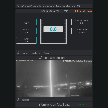
Informació de la lluna
- Aurora
- Meteors
- Mapa
- ISS
Precipitació Avui - mm
Fora de línia
2026
Última hora
46.2
0.0
0.0
Agost
Valorar/h
0.8
0.000
Ahir
0.8
Gràfics
- Predicció
- Radar
Càmera web en directe
Ampliar
Informació en fase lluna
09:34:01