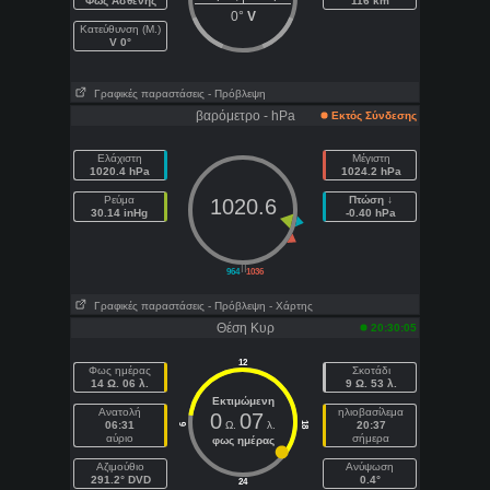
Φως Ασθενής
116 km
0°
V
Κατεύθυνση (Μ.)
V 0°
Γραφικές παραστάσεις
- Πρόβλεψη
βαρόμετρο - hPa
Εκτός Σύνδεσης
Ελάχιστη
Μέγιστη
1020.4 hPa
1024.2 hPa
Ρεύμα
Πτώση ↓
1020.6
30.14 inHg
-0.40 hPa
||
964
1036
Γραφικές παραστάσεις
- Πρόβλεψη
- Χάρτης
Θέση Κυρ
20:30:05
12
Φως ημέρας
Σκοτάδι
14 Ω. 06 λ.
9 Ω. 53 λ.
Εκτιμώμενη
Ανατολή
ηλιοβασίλεμα
0
07
06:31
Ω.
λ.
20:37
18
6
αύριο
σήμερα
φως ημέρας
Aζιμούθιο
Ανύψωση
291.2° DVD
0.4°
24