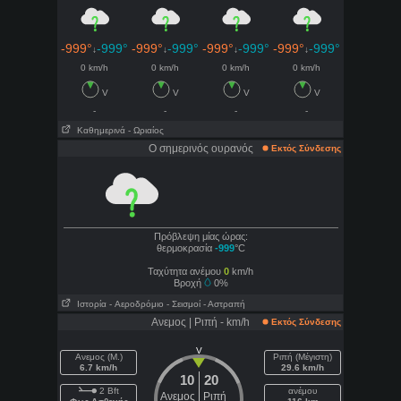
-999°
-999°
-999°
-999°
-999°
-999°
-999°
-999°
↓
↓
↓
↓
0 km/h
0 km/h
0 km/h
0 km/h
V
V
V
V
-
-
-
-
Καθημερινά
- Ωριαίος
Ο σημερινός ουρανός
Εκτός Σύνδεσης
Πρόβλεψη μίας ώρας:
θερμοκρασία
-999
°C
Ταχύτητα ανέμου
0
km/h
Βροχή
0%
Ιστορία
- Aεροδρόμιο
- Σεισμοί
- Αστραπή
Ανεμος | Ριπή - km/h
Εκτός Σύνδεσης
V
Ανεμος (Μ.)
Ριπή (Μέγιστη)
6.7 km/h
29.6 km/h
10
20
2 Bft
ανέμου
Ανεμος
Ριπή