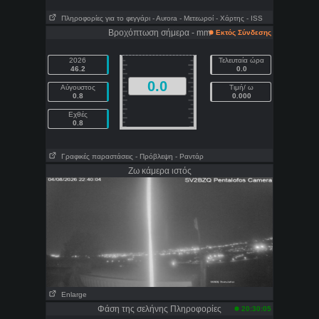
Πληροφορίες για το φεγγάρι
- Αυrora
- Μετεωροί
- Χάρτης
- ISS
Βροχόπτωση σήμερα - mm
Εκτός Σύνδεσης
2026
Τελευταία ώρα
46.2
0.0
0.0
Αύγουστος
Τιμή/ ω
0.8
0.000
Εχθές
0.8
Γραφικές παραστάσεις
- Πρόβλεψη
- Ραντάρ
Ζω κάμερα ιστός
Enlarge
Φάση της σελήνης Πληροφορίες
20:30:05