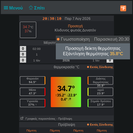
Μενού
Σπίτι
°F
20:30:10
Παρ 7 Αυγ 2026
Προσοχή
34.7
°C
Κίνδυνος φωτιάς Δυνατόν
37
%
Γνωστοποίηση
Παρασκευή 20:30
Μέγιστη Ανεμος | Ριπή - km/h
Προσοχή δείκτη θερμότητας
0
0
02:00
σήμερα
02:00
Εξάντληση θερμότητας
35.8°C
0
0
1
Αύγουστος
1
0
0
1 Ιάν
2026
1 Ιάν
θερμοκρασία °C
Εκτός Σύνδεσης
Φαρενάιτ
Δείκτης
94.5°
θερμότητας
34.7°
35.8°
Μέσα
υγρό
47.3°
23.9°
↑
35.2°
↓
22.9°
0.4°
Υγρασία
Σημείο δρόσου
37% ↑
17.9°
Γραφικές παραστάσεις
- Πρόβλεψη
Πρόβλεψη
Εκτός Σύνδεσης
Πέμπτη
Πέμπτη
Πέμπτη
Πέμπτη