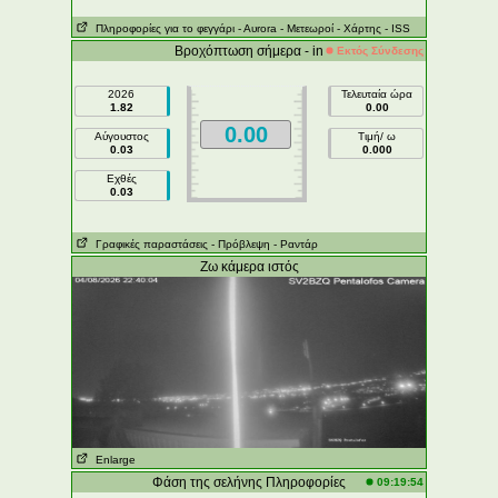
Πληροφορίες για το φεγγάρι
- Αυrora
- Μετεωροί
- Χάρτης
- ISS
Βροχόπτωση σήμερα - in
Εκτός Σύνδεσης
2026
Τελευταία ώρα
1.82
0.00
0.00
Αύγουστος
Τιμή/ ω
0.03
0.000
Εχθές
0.03
Γραφικές παραστάσεις
- Πρόβλεψη
- Ραντάρ
Ζω κάμερα ιστός
Enlarge
Φάση της σελήνης Πληροφορίες
09:19:54