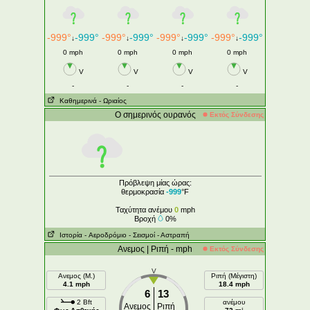
-999°
-999°
-999°
-999°
-999°
-999°
-999°
-999°
↓
↓
↓
↓
0 mph
0 mph
0 mph
0 mph
V
V
V
V
-
-
-
-
Καθημερινά
- Ωριαίος
Ο σημερινός ουρανός
Εκτός Σύνδεσης
Πρόβλεψη μίας ώρας:
θερμοκρασία
-999
°F
Ταχύτητα ανέμου
0
mph
Βροχή
0%
Ιστορία
- Aεροδρόμιο
- Σεισμοί
- Αστραπή
Ανεμος | Ριπή - mph
Εκτός Σύνδεσης
V
Ανεμος (Μ.)
Ριπή (Μέγιστη)
4.1 mph
18.4 mph
6
13
2 Bft
ανέμου
Ανεμος
Ριπή