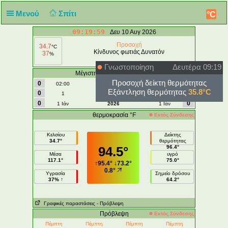
Μενού
Σπίτι
°C
09:19:59
Δευ 10 Αυγ 2026
Προσοχή
34.7
°C
Κίνδυνος φωτιάς Δυνατόν
37
%
Γνωστοποίηση
Δευτέρα 09:19
Μέγιστη Ανεμος | Ριπή - mph
Προσοχή δείκτη θερμότητας
0
0
02:00
σήμερα
02:00
Εξάντληση θερμότητας
35.8°C
0
0
1
Αύγουστος
1
0
0
1 Ιάν
2026
1 Ιάν
θερμοκρασία °F
Εκτός Σύνδεσης
Κελσίου
Δείκτης
34.7°
θερμότητας
94.5°
96.4°
Μέσα
υγρό
117.1°
75.0°
↑
95.4°
↓
73.2°
0.8°
Υγρασία
Σημείο δρόσου
37% ↑
64.2°
Γραφικές παραστάσεις
- Πρόβλεψη
Πρόβλεψη
Εκτός Σύνδεσης
Πέμπτη
Πέμπτη
Πέμπτη
Πέμπτη