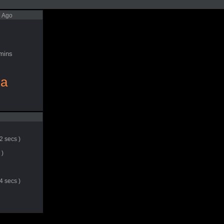
8 Ago
mins
ia
2 secs )
 )
4 secs )