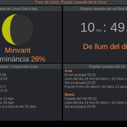
Fase de Lluna, Pujada i posada de la Lluna
ase de Lluna Diss 8 Ago
Pujada i posada del sol Diss 
10
: 49
Hrs
De llum del d
Minvant
uminància
26%
ujada i Conjunt de Lluna
Pujada i posada del sol
Avui
:
2:06
El sol va pujar 06:31
18:23
Llum del dia 14 Hrs 04 mins (- 02 mins 1
Sol es posarà 20:35
3:17
Foscor 9 Hrs 56 mins (+ 02 mins 13 secs
19:15
Demà
:
me 12 Ago
Pujada del Sol 06:32
ve 28 Ago
Llum del dia 14 Hrs 01 mins (- 02 mins 1
de la Lluna és de 25 dies
Sol es posarà 20:34