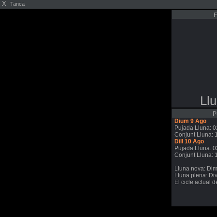
X
Tanca
F
Ll
P
Dium 9 Ago
Pujada Lluna: 0
Conjunt Lluna: 
Dill 10 Ago
Pujada Lluna: 0
Conjunt Lluna: 
Lluna nova: Di
Lluna plena: Di
El cicle actual 