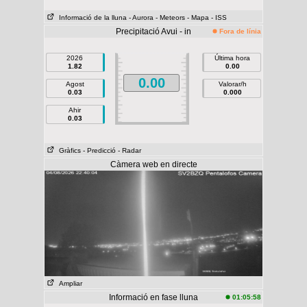
Informació de la lluna
- Aurora
- Meteors
- Mapa
- ISS
Precipitació Avui - in
Fora de línia
2026
Última hora
1.82
0.00
0.00
Agost
Valorar/h
0.03
0.000
Ahir
0.03
Gràfics
- Predicció
- Radar
Càmera web en directe
Ampliar
Informació en fase lluna
01:05:58