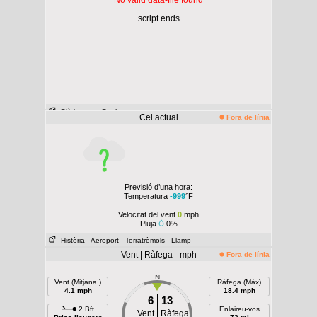
No valid data-file found
script ends
Diàriament
- Per hora
Cel actual
Fora de línia
Previsió d’una hora:
Temperatura
-999
°F
Velocitat del vent
0
mph
Pluja
0%
Història
- Aeroport
- Terratrèmols
- Llamp
Vent | Ràfega - mph
Fora de línia
N
Vent (Mitjana )
Ràfega (Màx)
4.1 mph
18.4 mph
6
13
2 Bft
Enlaireu-vos
Vent
Ràfega