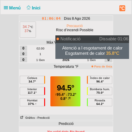
Menú
Inici
°C
01:06:04
Diss 8 Ago 2026
Precaució
34.7
°C
Risc d’incendi Possible
37
%
Notificació
Dissabte 01:06
Màx Vent | Ràfega - mph
Atenció a l esgotament de calor
0
0
02:00
Avui
02:00
Esgotament de calor
35.8°C
0
0
1
Agost
1
0
0
1 Gen
2026
1 Gen
Temperatura °F
Fora de línia
Celsius
Índex de calor
34.7°
96.4°
94.5°
Interior
Bombeta hum.
117.1°
75.0°
↑
95.4°
↓
73.2°
0.8°
Humitat
Rosada
37% ↑
64.2°
Gràfics
- Predicció
Predicció