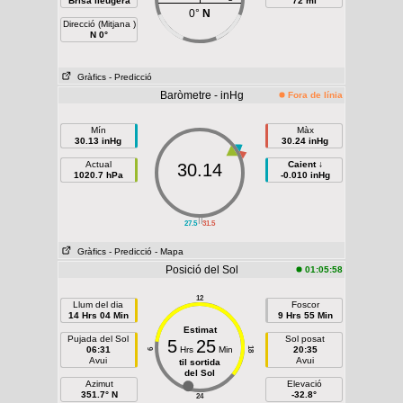
Brisa lleugera
72 mi
0°
N
Direcció (Mitjana )
N 0°
Gràfics
- Predicció
Baròmetre - inHg
Fora de línia
Mín
Màx
30.13 inHg
30.24 inHg
Actual
Caient ↓
30.14
1020.7 hPa
-0.010 inHg
||
27.5
31.5
Gràfics
- Predicció
- Mapa
Posició del Sol
01:05:58
12
Llum del dia
Foscor
14 Hrs 04 Min
9 Hrs 55 Min
Estimat
Pujada del Sol
Sol posat
5
25
06:31
Hrs
Min
20:35
18
6
Avui
Avui
til sortida
del Sol
Azimut
Elevació
351.7° N
-32.8°
24