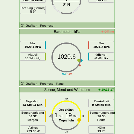
Leichte Brise
116 km
0°
N
Richtung (Schnitt)
N 0°
Grafiken
- Prognose
Barometer - hPa
Offline
Min
Max
1020.4 hPa
1024.2 hPa
Aktuell
fallend ↓
1020.6
30.14 inHg
-0.40 hPa
||
964
1036
Grafiken
- Prognose
- Karte
Sonne, Mond und Weltraum
19:16:17
12
Tageslicht
Dunkelheit
14 Std.04 Min.
9 Std.55 Min.
Geschätzt:
Sonnenaufgang
Sonnenuntergang
1
19
06:32
Std.
Min.
20:35
18
6
Morgen
Heute
Tageslicht
Azimut
Höhe
279.3° W
13.7°
24