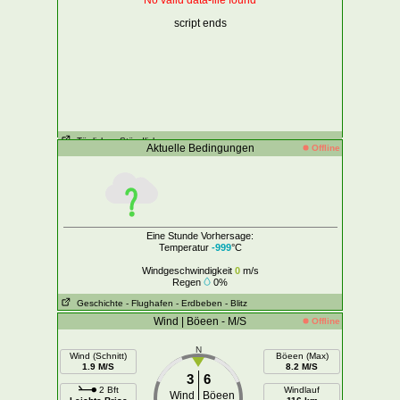
No valid data-file found
script ends
Tägliche
- Stündlich
Aktuelle Bedingungen
Offline
Eine Stunde Vorhersage:
Temperatur
-999
°C
Windgeschwindigkeit
0
m/s
Regen
0%
Geschichte
- Flughafen
- Erdbeben
- Blitz
Wind | Böeen - M/S
Offline
N
Wind (Schnitt)
Böeen (Max)
1.9 M/S
8.2 M/S
3
6
2 Bft
Windlauf
Wind
Böeen