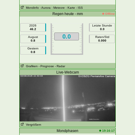
Mondinfo
- Aurora
- Meteore
- Karte
- ISS
Regen heute - mm
Offline
2026
Letzte Stunde
46.2
0.0
0.0
August
Raten/Std
0.8
0.000
Gestern
0.8
Grafiken
- Prognose
- Radar
Live-Webcam
Vergrößern
Mondphasen
19:16:17