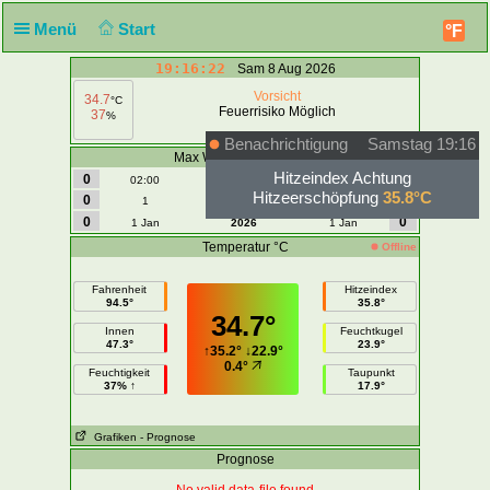
Menü
Start
°F
19:16:22
Sam 8 Aug 2026
Vorsicht
34.7
°C
Feuerrisiko Möglich
37
%
Benachrichtigung
Samstag 19:16
Max Wind | Böeen - M/S
Hitzeindex Achtung
0
0
02:00
Heute
02:00
Hitzeerschöpfung
35.8°C
0
0
1
August
1
0
0
1 Jan
2026
1 Jan
Temperatur °C
Offline
Fahrenheit
Hitzeindex
94.5°
35.8°
34.7°
Innen
Feuchtkugel
47.3°
23.9°
↑
35.2°
↓
22.9°
0.4°
Feuchtigkeit
Taupunkt
37% ↑
17.9°
Grafiken
- Prognose
Prognose