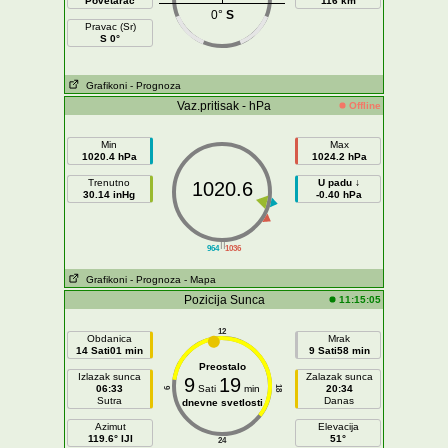
Povetarac
116 km
0°
S
Pravac (Sr)
S 0°
Grafikoni
- Prognoza
Vaz.pritisak - hPa
Offline
Min
Max
1020.4 hPa
1024.2 hPa
Trenutno
U padu ↓
1020.6
30.14 inHg
-0.40 hPa
||
964
1036
Grafikoni
- Prognoza
- Mapa
Pozicija Sunca
11:15:05
12
Obdanica
Mrak
14 Sati01 min
9 Sati58 min
Preostalo
Izlazak sunca
Zalazak sunca
9
19
06:33
Sati
min
20:34
18
6
Sutra
Danas
dnevne svetlosti
Azimut
Elevacija
119.6° IJI
51°
24