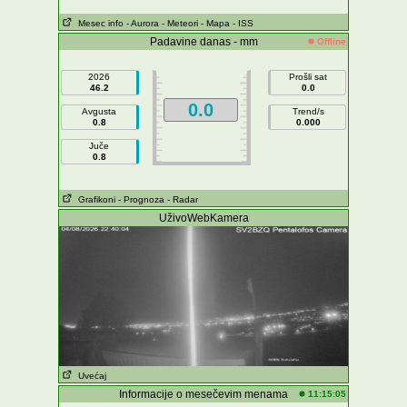
Mesec info
- Aurora
- Meteori
- Mapa
- ISS
Padavine danas - mm
Offline
2026
Prošli sat
46.2
0.0
0.0
Avgusta
Trend/s
0.8
0.000
Juče
0.8
Grafikoni
- Prognoza
- Radar
UživoWebKamera
Uvećaj
Informacije o mesečevim menama
11:15:05