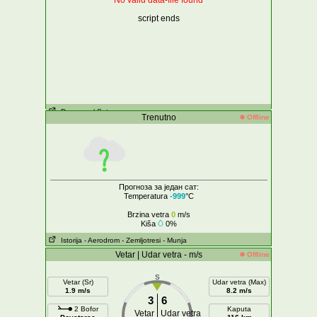
No valid data-file found
script ends
Dnevne
- / Sat
Trenutno
Offline
Прогноза за један сат:
Temperatura
-999
°C
Brzina vetra
0
m/s
Kiša
0%
Istorija
- Aerodrom
- Zemljotresi
- Munja
Vetar | Udar vetra - m/s
Offline
S
Vetar (Sr)
Udar vetra (Max)
1.9 m/s
8.2 m/s
3
6
2 Bofor
Kaputa
Vetar
Udar vetra