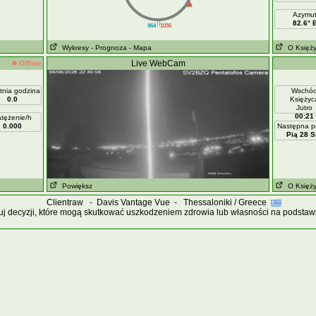
Azymu
||
82.6° 
964
1036
Wykresy
- Prognoza
- Mapa
O Księż
Live WebCam
Offline
tnia godzina
Wschó
0.0
Księżyc
Jutro
00:21
tężenie/h
0.000
Następna p
Pią 28 S
Powiększ
O Księż
Clientraw - Davis Vantage Vue - Thessaloniki / Greece
j decyzji, które mogą skutkować uszkodzeniem zdrowia lub własności na podstawie