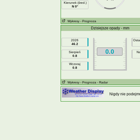
Kierunek (śred.)
N 0°
Wykresy
- Prognoza
Dzisiejsze opady - mm
2026
Osta
46.2
0.0
Sierpień
Na
0.8
Wczoraj
0.8
Wykresy
- Prognoza
- Radar
Nigdy nie podejmu