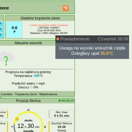
reece
°F
Ostatnie trzęsienie ziemi
°
Lokalne trzęsienie Lekkie Trzęsienie
4.6
CENTRAL TURKEY
°
Czas: 30-04-2023 16:01
Głebokość: 2 KMs Odległość: 810 Mil
°
Powiadomienie
Czwartek 08:08
Aktualne warunki
Offline
Uwaga na wysoki wskaźnik ciepła
Dolegliwy upał
35.8°C
Prognoza na najbliższą godzinę:
Temperatura
-999
°C
Prędkość wiatru
0
mph
Deszcz
0%
- Lotnisko
- Trzęsienia ziemi
- Wyładowania
ne
Pozycja Słońca
08:08:19
12
ienne
Noc trwa
min
9 h 51 min
około
ońca
Zachód Słońca
12
30
h
min
20:38
18
6
Dzisiaj
światła