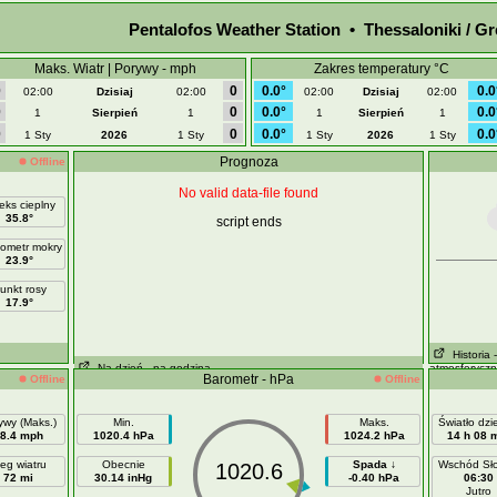
Pentalofos Weather Station • Thessaloniki / G
Maks. Wiatr | Porywy - mph
Zakres temperatury °C
0
0
0.0°
0.0
02:00
Dzisiaj
02:00
02:00
Dzisiaj
02:00
0
0
0.0°
0.0
1
Sierpień
1
1
Sierpień
1
0
0
0.0°
0.0
1 Sty
2026
1 Sty
1 Sty
2026
1 Sty
Prognoza
Offline
No valid data-file found
eks cieplny
35.8°
script ends
ometr mokry
23.9°
unkt rosy
17.9°
Historia
Na dzień
- na godziną
atmosferycz
Barometr - hPa
Offline
Offline
ywy (Maks.)
Min.
Maks.
Światło dz
8.4 mph
1020.4 hPa
1024.2 hPa
14 h 08 
eg wiatru
Obecnie
Spada ↓
Wschód Sł
1020.6
72 mi
30.14 inHg
-0.40 hPa
06:30
Jutro