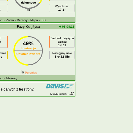
dziennego
t
Wysokość
E
17.1°
24
ycu
- Zorza
- Meteory
- Mapa
- ISS
Fazy Księżyca
08:08:19
d
Zachód Księżyca
a
Dzisiaj
49%
14:51
Luminacja
ełnia
Następny nów
Ostatnia Kwadra
ie
Śro 12 Sie
Perseids
ycu
- Meteory
 danych z tej strony.
Kredyty, kontakt i . . .