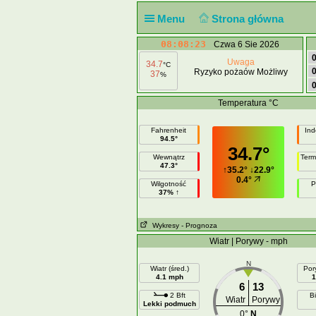
Menu
Strona główna
08:08:23
Czwa 6 Sie 2026
Uwaga
34.7
°C
Ryzyko pożaów Możliwy
37
%
Temperatura °C
Fahrenheit
Ind
94.5°
34.7°
Wewnątrz
Term
47.3°
↑
35.2°
↓
22.9°
0.4°
Wilgotność
P
37% ↑
Wykresy
- Prognoza
Wiatr | Porywy - mph
N
Wiatr (śred.)
Por
4.1 mph
1
6
13
2 Bft
Bi
Wiatr
Porywy
Lekki podmuch
0°
N