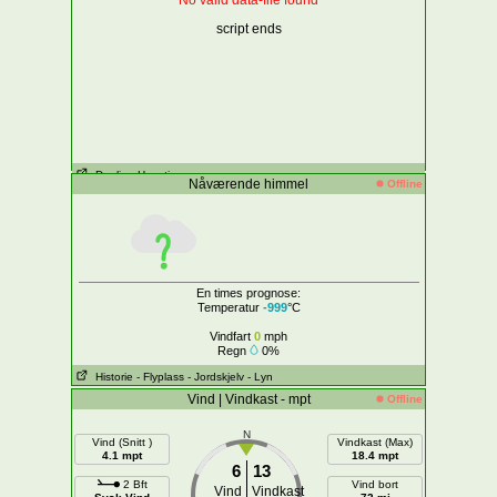
No valid data-file found
script ends
Daglig
- Hver time
Nåværende himmel
Offline
En times prognose:
Temperatur
-999
°C
Vindfart
0
mph
Regn
0%
Historie
- Flyplass
- Jordskjelv
- Lyn
Vind | Vindkast - mpt
Offline
N
Vind (Snitt )
Vindkast (Max)
4.1 mpt
18.4 mpt
6
13
2 Bft
Vind bort
Vind
Vindkast