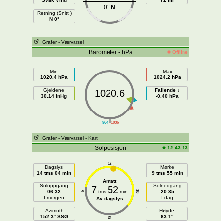
Svak Vind
72 mi
0°
N
Retning (Snitt )
N 0°
Grafer
- Værvarsel
Barometer - hPa
Offline
Min
Max
1020.4 hPa
1024.2 hPa
Gjeldene
Fallende ↓
1020.6
30.14 inHg
-0.40 hPa
||
964
1036
Grafer
- Værvarsel
- Kart
Solposisjon
12:43:13
12
Dagslys
Mørke
14 tms 04 min
9 tms 55 min
Antatt
Soloppgang
Solnedgang
7
52
06:32
tms
min
20:35
18
6
I morgen
I dag
Av dagslys
Azimuth
Høyde
152.3° SSØ
63.1°
24