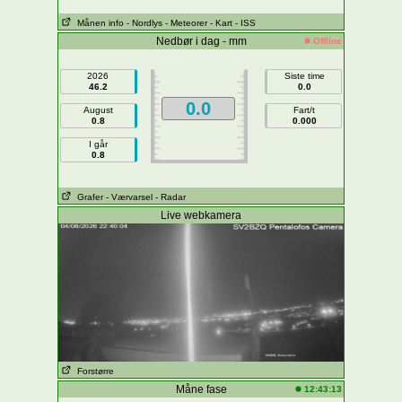
Månen info
- Nordlys
- Meteorer
- Kart
- ISS
Nedbør i dag - mm
Offline
2026
Siste time
46.2
0.0
0.0
August
Fart/t
0.8
0.000
I går
0.8
Grafer
- Værvarsel
- Radar
Live webkamera
Forstørre
Måne fase
12:43:13