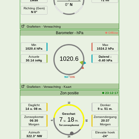
Zwak
72 mi
0°
N
Richting (Gem)
N 0°
Grafieken
- Verwachting
Barometer - hPa
Offline
Min
Max
1020.4 hPa
1024.2 hPa
Actuele
Dalend ↓
1020.6
30.14 inHg
-0.40 hPa
||
964
1036
Grafieken
- Verwachting
- Kaart
Zon positie
23:12:17
12
Daglicht
Donker
14 u. 08 m.
9 u. 51 m.
Geschat:
Zonsopkomst
Zonsondergang
7
18
06:30
u.
m.
20:37
18
6
Morgen
Morgen
Tot zonsopkomst
Azimuth
Elevatie hoek
322.3° NW
-24°
24