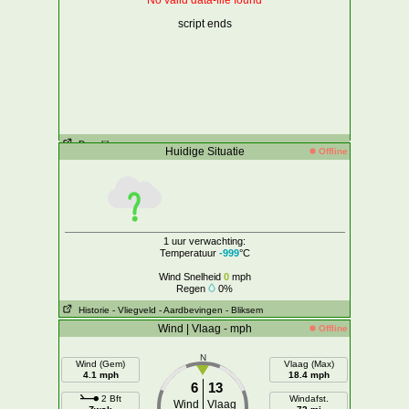
No valid data-file found
script ends
Dagelijks
- per uur
Huidige Situatie
Offline
1 uur verwachting:
Temperatuur
-999
°C
Wind Snelheid
0
mph
Regen
0%
Historie
- Vliegveld
- Aardbevingen
- Bliksem
Wind | Vlaag - mph
Offline
N
Wind (Gem)
Vlaag (Max)
4.1 mph
18.4 mph
6
13
2 Bft
Windafst.
Wind
Vlaag