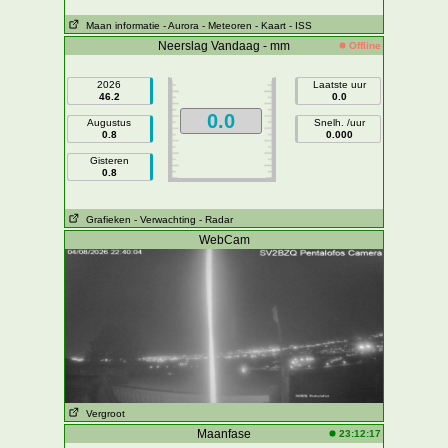
Maan informatie
- Aurora
- Meteoren
- Kaart
- ISS
Neerslag Vandaag - mm
Offline
2026
Laatste uur
46.2
0.0
0.0
Augustus
Snelh. /uur
0.8
0.000
Gisteren
0.8
Grafieken
- Verwachting
- Radar
WebCam
Vergroot
Maanfase
23:12:17