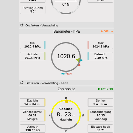
Zwak
72 mi
0°
N
Richting (Gem)
N 0°
Grafieken
- Verwachting
Barometer - hPa
Offline
Min
Max
1020.4 hPa
1024.2 hPa
Actuele
Dalend ↓
1020.6
30.14 inHg
-0.40 hPa
||
964
1036
Grafieken
- Verwachting
- Kaart
Zon positie
12:12:19
12
Daglicht
Donker
14 u. 04 m.
9 u. 55 m.
Geschat:
Zonsopkomst
Zonsondergang
8
23
06:32
u.
m.
20:35
18
6
Morgen
Vandaag
daglicht
Azimuth
Elevatie hoek
138.4° ZO
59.7°
24