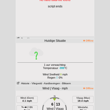
No valid data-file found
script ends
Dagelijks
- per uur
Huidige Situatie
Offline
1 uur verwachting:
Temperatuur
-999
°C
Wind Snelheid
0
mph
Regen
0%
Historie
- Vliegveld
- Aardbevingen
- Bliksem
Wind | Vlaag - mph
Offline
N
Wind (Gem)
Vlaag (Max)
4.1 mph
18.4 mph
6
13
2 Bft
Windafst.
Wind
Vlaag