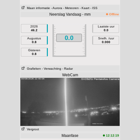
Maan informatie
- Aurora
- Meteoren
- Kaart
- ISS
Neerslag Vandaag - mm
Offline
2026
Laatste uur
46.2
0.0
0.0
Augustus
Snelh. /uur
0.8
0.000
Gisteren
0.8
Grafieken
- Verwachting
- Radar
WebCam
Vergroot
Maanfase
12:12:19