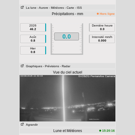
La lune
- Aurore
- Météores
- Carte
- ISS
Précipitations - mm
Hors ligne
2026
Dernière heure
46.2
0.0
0.0
Août
Intensité mm/h
0.8
0.000
Hier
0.8
Graphiques
- Prévisions
- Radar
Vue du ciel actuel
Agrandir
Lune et Météores
15:20:16