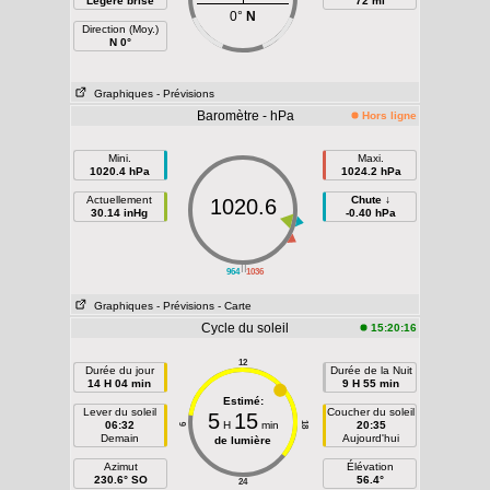
Légère brise
72 mi
0°
N
Direction (Moy.)
N 0°
Graphiques
- Prévisions
Baromètre - hPa
Hors ligne
Mini.
Maxi.
1020.4 hPa
1024.2 hPa
Actuellement
Chute ↓
1020.6
30.14 inHg
-0.40 hPa
||
964
1036
Graphiques
- Prévisions
- Carte
Cycle du soleil
15:20:16
12
Durée du jour
Durée de la Nuit
14 H 04 min
9 H 55 min
Estimé:
Lever du soleil
Coucher du soleil
5
15
06:32
H
min
20:35
18
6
Demain
Aujourd'hui
de lumière
Azimut
Élévation
230.6° SO
56.4°
24