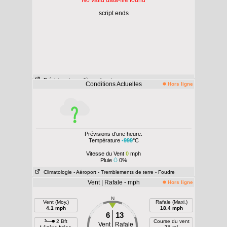
No valid data-file found
script ends
Prévisions journalières
- horaires
Conditions Actuelles
Hors ligne
Prévisions d'une heure:
Température
-999
°C
Vitesse du Vent
0
mph
Pluie
0%
Climatologie
- Aéroport
- Tremblements de terre
- Foudre
Vent | Rafale - mph
Hors ligne
N
Vent (Moy.)
Rafale (Maxi.)
4.1 mph
18.4 mph
6
13
2 Bft
Course du vent
Vent
Rafale