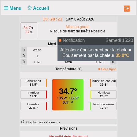
Menu
Accueil
°F
15:20:21
Sam 8 Août 2026
Mise en garde
34.7
°C
Risque de feux de forêts Possible
37
%
Notification
Samedi 15:20
Maxi. Vent | Rafale - mph
Attention: épuisement par la chaleur
0
0
02:00
Aujourd'hui
02:00
Épuisement par la chaleur
35.8°C
0
0
1
Août
1
0
0
1 Jan
2026
1 Jan
Température °C
Hors ligne
Fahrenheit
Indice de chaleur
94.5°
35.8°
34.7°
Intérieur
Humidex
47.3°
23.9°
↑
35.2°
↓
22.9°
0.4°
Humidité
Point de rosée
37% ↑
17.9°
Graphiques
- Prévisions
Prévisions