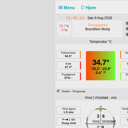
Menu
Hjem
11:45:13
Søn 9 Aug 2026
Forsigtighed
34.7
°C
Brandfare Mulig
37
%
Temperatur °C
Fahrenheit
V
94.5°
34.7°
Inde
47.3°
↑
35.2°
↓
22.9°
0.4°
Fugtighed
D
37% ↑
Grafer
- Prognose
Vind | Vindstød - m/s
N
Vind (gns)
Vind
1.9 m/s
3
6
2 Bft
V
Vind
Vindstød
Svag vind
0°
N