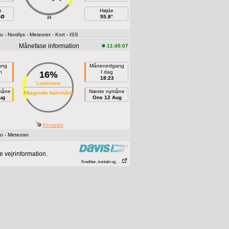
h
Højde
SØ
55.8°
24
fo
- Nordlys
- Meteorer
- Kort
- ISS
Månefase information
11:45:07
ang
Månenedgang
n
I dag
16%
18:23
Luminans
måne
Næste nymåne
Aftagende halvmåne
ug
Ons 12 Aug
Perseids
fo
- Meteorer
 vejrinformation.
Kreditter, kontakt og . . .