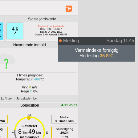
°F
Sidste jordskælv
°
Regional Let jordskælv
4.6
CENTRAL TURKEY
°
Tid: 30-04-2023 16:01
Dybde: 2 KM Afstand: 1303 KM
°
Melding
Søndag 11:45
Nuværende forhold
Offline
Varmeindeks forsigtig
Hedeslag
35.8°C
1 times prognose:
Temperatur
-999
°C
Vind
0
m/s
Regn
0%
- Lufthavn
- Jordskælv
- Lyn
Solposition
11:45:07
12
s
Mørke
Min
9 Tim58 Min
Estimeret
ng
Solnedgang
8
49
Tim
Min
20:34
18
6
n
I dag
med dagslys