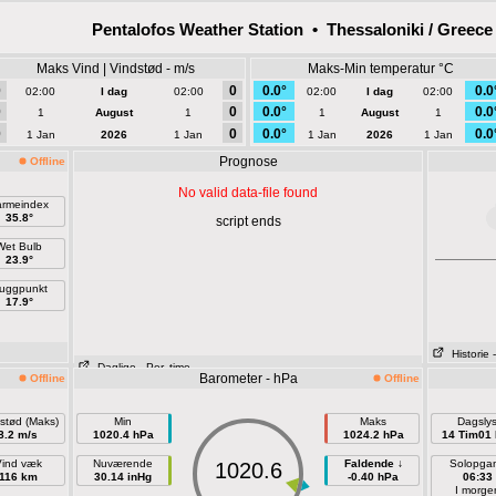
Pentalofos Weather Station • Thessaloniki / Greece
Maks Vind | Vindstød - m/s
Maks-Min temperatur °C
0
0
0.0°
0.0
02:00
I dag
02:00
02:00
I dag
02:00
0
0
0.0°
0.0
1
August
1
1
August
1
0
0
0.0°
0.0
1 Jan
2026
1 Jan
1 Jan
2026
1 Jan
Prognose
Offline
No valid data-file found
armeindex
35.8°
script ends
Wet Bulb
23.9°
uggpunkt
17.9°
Historie
Daglige
- Per. time
Barometer - hPa
Offline
Offline
stød (Maks)
Min
Maks
Dagsly
8.2 m/s
1020.4 hPa
1024.2 hPa
14 Tim01 
ind væk
Nuværende
Faldende ↓
Solopga
1020.6
116 km
30.14 inHg
-0.40 hPa
06:33
I morge