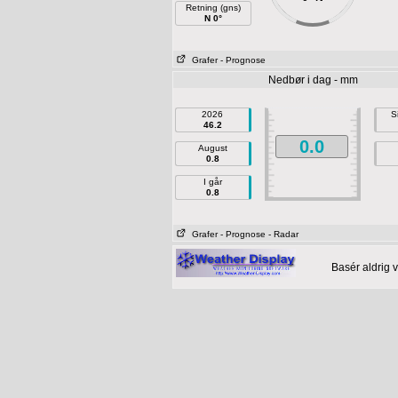
Retning (gns)
N 0°
Grafer
- Prognose
Nedbør i dag - mm
2026
S
46.2
0.0
August
0.8
I går
0.8
Grafer
- Prognose
- Radar
Basér aldrig 