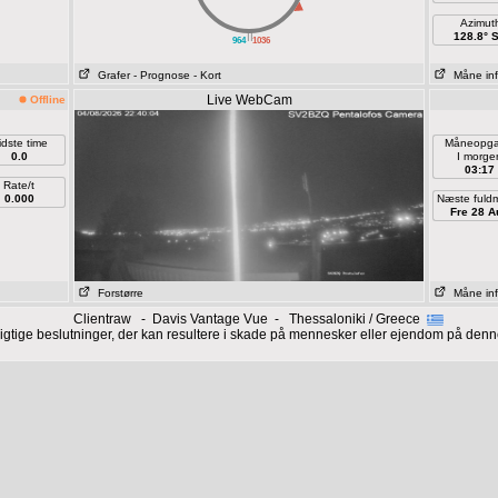
Azimut
||
128.8° 
964
1036
Grafer
- Prognose
- Kort
Måne in
Live WebCam
Offline
idste time
Måneopg
0.0
I morge
03:17
Rate/t
0.000
Næste fuld
Fre 28 A
Forstørre
Måne in
Clientraw - Davis Vantage Vue - Thessaloniki / Greece
vigtige beslutninger, der kan resultere i skade på mennesker eller ejendom på denne