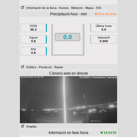
Informació de la lluna
- Aurora
- Meteors
- Mapa
- ISS
Precipitació Avui - mm
Fora de línia
2026
Última hora
46.2
0.0
0.0
Agost
Valorar/h
0.8
0.000
Ahir
0.8
Gràfics
- Predicció
- Radar
Càmera web en directe
Ampliar
Informació en fase lluna
14:24:52