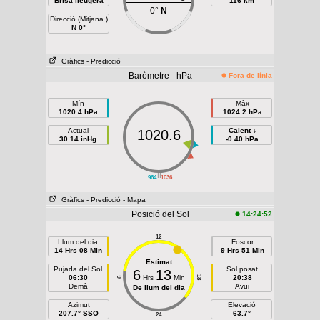
Brisa lleugera
116 km
0°
N
Direcció (Mitjana )
N 0°
Gràfics
- Predicció
Baròmetre - hPa
Fora de línia
Mín
Màx
1020.4 hPa
1024.2 hPa
Actual
Caient ↓
1020.6
30.14 inHg
-0.40 hPa
||
964
1036
Gràfics
- Predicció
- Mapa
Posició del Sol
14:24:52
12
Llum del dia
Foscor
14 Hrs 08 Min
9 Hrs 51 Min
Estimat
Pujada del Sol
Sol posat
6
13
06:30
Hrs
Min
20:38
18
6
Demà
Avui
De llum del dia
Azimut
Elevació
207.7° SSO
63.7°
24