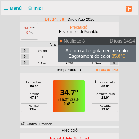
Menú
Inici
°F
14:24:58
Dijo 6 Ago 2026
Precaució
34.7
°C
Risc d’incendi Possible
37
%
Notificació
Dijous 14:24
Màx Vent | Ràfega - m/s
Atenció a l esgotament de calor
0
0
02:00
Avui
02:00
Esgotament de calor
35.8°C
0
0
1
Agost
1
0
0
1 Gen
2026
1 Gen
Temperatura °C
Fora de línia
Fahrenheit
Índex de calor
94.5°
35.8°
34.7°
Interior
Bombeta hum.
47.3°
23.9°
↑
35.2°
↓
22.9°
0.4°
Humitat
Rosada
37% ↑
17.9°
Gràfics
- Predicció
Predicció