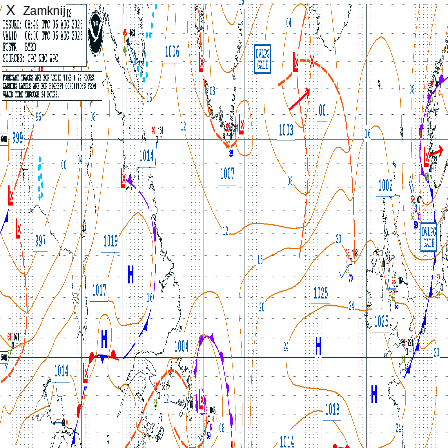
X
Zamknij