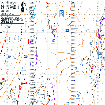
X
Kiinni