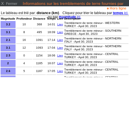
X
Informations sur les tremblements de terre fournies par
Fermer
www.emsc-csem.org/
Hors ligne
Le tableau est trié par:
distance (km)
. Cliquez pour trier le tableau par
temps
ici.
ou par
magnitude
ici.
Magnitude
Profondeur
Distance
Temps
Lien
Description
Tremblement de terre mineur - WESTERN
3.2
10
368
14:01
Lien
TURKEY - April 30, 2023
Tremblement de terre mineur - SOUTHERN
3.1
8
495
18:09
Lien
GREECE - April 30, 2023
Tremblement de terre mineur - NORTHERN
2.1
16
1091
17:14
Lien
ITALY - April 30, 2023
Tremblement de terre mineur - NORTHERN
3.1
12
1093
17:04
Lien
ITALY - April 30, 2023
Tremblement de terre mineur - CENTRAL
2.5
0
1154
18:06
Lien
TURKEY - April 30, 2023
Tremblement de terre mineur - CENTRAL
2
4
1185
16:07
Lien
TURKEY - April 30, 2023
Tremblement de terre mineur - CENTRAL
2.6
5
1187
17:05
Lien
TURKEY - April 30, 2023
Tremblement de terre mineur - CENTRAL
2.9
10
1199
13:53
Lien
TURKEY - April 30, 2023
Tremblement de terre mineur - CENTRAL
2.1
2
1210
15:38
Lien
TURKEY - April 30, 2023
Tremblement de terre mineur - CENTRAL
3.3
5
1221
17:32
Lien
TURKEY - April 30, 2023
Tremblement de terre mineur - CENTRAL
2.2
5
1248
14:08
Lien
TURKEY - April 30, 2023
Tremblement de terre mineur - CENTRAL
2.6
10
1249
13:20
Lien
TURKEY - April 30, 2023
Tremblement de terre léger - CENTRAL
4.6
2
1303
16:01
Lien
TURKEY - April 30, 2023
Tremblement de terre mineur - CENTRAL
2.5
5
1313
13:36
Lien
TURKEY - April 30, 2023