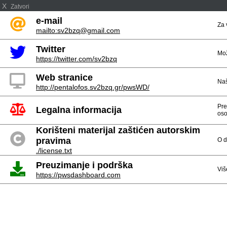
X
Zatvori
e-mail
Za 
mailto:sv2bzq@gmail.com
Twitter
Mož
https://twitter.com/sv2bzq
Web stranice
Naš
http://pentalofos.sv2bzq.gr/pwsWD/
Pre
Legalna informacija
oso
Korišteni materijal zaštićen autorskim
pravima
O d
./license.txt
Preuzimanje i podrška
Viš
https://pwsdashboard.com